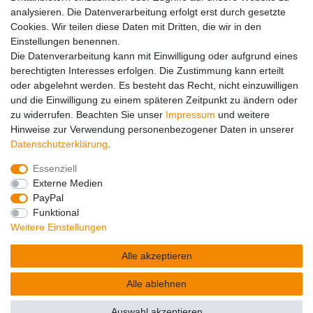
analysieren. Die Datenverarbeitung erfolgt erst durch gesetzte
Service
Cookies. Wir teilen diese Daten mit Dritten, die wir in den
05651 – 927-5
Einstellungen benennen.
(Montag bis Donnerstag von 7:00-12:00 und
Die Datenverarbeitung kann mit Einwilligung oder aufgrund eines
von 13:00-16:00 Uhr)
berechtigten Interesses erfolgen. Die Zustimmung kann erteilt
oder abgelehnt werden. Es besteht das Recht, nicht einzuwilligen
und die Einwilligung zu einem späteren Zeitpunkt zu ändern oder
Impressum
Daten­schutz­erklärung
AGB
zu widerrufen. Beachten Sie unser
Impressum
und weitere
Hinweise zur Verwendung personenbezogener Daten in unserer
Daten­schutz­erklärung
.
Barrierefreiheitserklärung
Widerrufs­recht
Essenziell
Externe Medien
PayPal
Kontakt
Vertrag widerrufen
Funktional
Weitere Einstellungen
© Copyright 2026 | Alle Rechte vorbehalten.
Alle akzeptieren
Alle Preise inklusive gesetzlicher Mehrwertsteuer und
Alle ablehnen
zuzüglich
Versandkosten
.
Auswahl akzeptieren