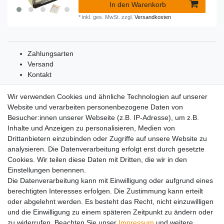
In den Warenkorb
*
inkl. ges. MwSt.
zzgl.
Versandkosten
Zahlungsarten
Versand
Kontakt
Wir verwenden Cookies und ähnliche Technologien auf unserer
Website und verarbeiten personenbezogene Daten von
Besucher:innen unserer Webseite (z.B. IP-Adresse), um z.B.
Inhalte und Anzeigen zu personalisieren, Medien von
Drittanbietern einzubinden oder Zugriffe auf unsere Website zu
analysieren. Die Datenverarbeitung erfolgt erst durch gesetzte
Service
Cookies. Wir teilen diese Daten mit Dritten, die wir in den
05651 – 927-5
Einstellungen benennen.
(Montag bis Donnerstag von 7:00-12:00 und
Die Datenverarbeitung kann mit Einwilligung oder aufgrund eines
von 13:00-16:00 Uhr)
berechtigten Interesses erfolgen. Die Zustimmung kann erteilt
oder abgelehnt werden. Es besteht das Recht, nicht einzuwilligen
und die Einwilligung zu einem späteren Zeitpunkt zu ändern oder
Impressum
Daten­schutz­erklärung
AGB
zu widerrufen. Beachten Sie unser
Impressum
und weitere