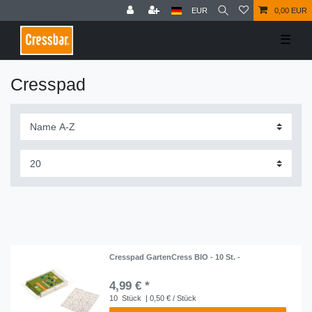
EUR
0,00 EUR
☰
Cresspad
Cresspad GartenCress BIO - 10 St. -
4,99 € *
10
Stück
| 0,50 € / Stück