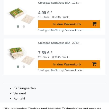
Cresspad SenfCress BIO - 10 St. -
4,99 € *
10
Stück
| 0,50 € / Stück
In den Warenkorb
*
inkl. ges. MwSt.
zzgl.
Versandkosten
Cresspad SenfCress BIO - 20 St. -
7,59 € *
20
Stück
| 0,38 € / Stück
In den Warenkorb
*
inkl. ges. MwSt.
zzgl.
Versandkosten
Zahlungsarten
Versand
Kontakt
Wir verwenden Cookies und ähnliche Technologien auf unserer