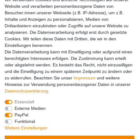
Website und verarbeiten personenbezogene Daten von
Besucher:innen unserer Webseite (z.B. IP-Adresse), um z.B.
Inhalte und Anzeigen zu personalisieren, Medien von
Drittanbietern einzubinden oder Zugriffe auf unsere Website zu
analysieren. Die Datenverarbeitung erfolgt erst durch gesetzte
Service
Cookies. Wir teilen diese Daten mit Dritten, die wir in den
05651 – 927-5
Einstellungen benennen.
(Montag bis Donnerstag von 7:00-12:00 und
Die Datenverarbeitung kann mit Einwilligung oder aufgrund eines
von 13:00-16:00 Uhr)
berechtigten Interesses erfolgen. Die Zustimmung kann erteilt
oder abgelehnt werden. Es besteht das Recht, nicht einzuwilligen
und die Einwilligung zu einem späteren Zeitpunkt zu ändern oder
Impressum
Daten­schutz­erklärung
AGB
zu widerrufen. Beachten Sie unser
Impressum
und weitere
Hinweise zur Verwendung personenbezogener Daten in unserer
Daten­schutz­erklärung
.
Barrierefreiheitserklärung
Widerrufs­recht
Essenziell
Externe Medien
PayPal
Kontakt
Vertrag widerrufen
Funktional
Weitere Einstellungen
© Copyright 2026 | Alle Rechte vorbehalten.