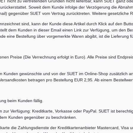
UET nicht zu vertretenden Gründen nicht lieferbar, kann SUET ganz oder
urückerstattet. Soweit dem Kunde infolge der Verzögerung die Abnahme
r Email) gegenüber SUET vom Vertrag zurücktreten. Weitere gesetzliche
ennzeichnet sind, kann der Kunde diese Artikel durch Klick auf den B
stellt dem Kunden in dieser Email einen Link zur Verfügung, um den Bes
de eine Bestellung über vorgemerkte Waren abgibt, ist die Lieferung f
en Preise (Die Verrechnung erfolgt in Euro). Alle Preise sind Endpreise
vom Kunden gewünschte und von der SUET im Online-Shop zusätzlich an
rsandkosten betragen pro Bestellung EUR 2,95. Ab einem Bestellwert 
ung beim Kunden fällig.
en zur Verfügung: Kreditkarte, Vorkasse oder PayPal. SUET ist berechti
n dem Kunden gegenüber zu beschränken.
tkarte die Zahlungsdienste der Kreditkartenanbieter Mastercard, Visa