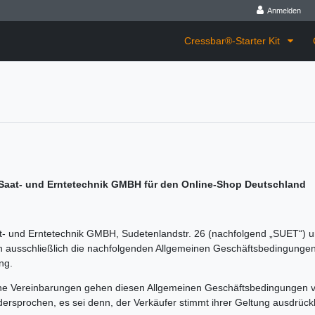
Anmelden
Cressbar®-Starter Kit
aat- und Erntetechnik GMBH für den Online-Shop Deutschland
t- und Erntetechnik GMBH, Sudetenlandstr. 26 (nachfolgend „SUET“) 
 ausschließlich die nachfolgenden Allgemeinen Geschäftsbedingungen i
ng.
ene Vereinbarungen gehen diesen Allgemeinen Geschäftsbedingungen v
sprochen, es sei denn, der Verkäufer stimmt ihrer Geltung ausdrücklic