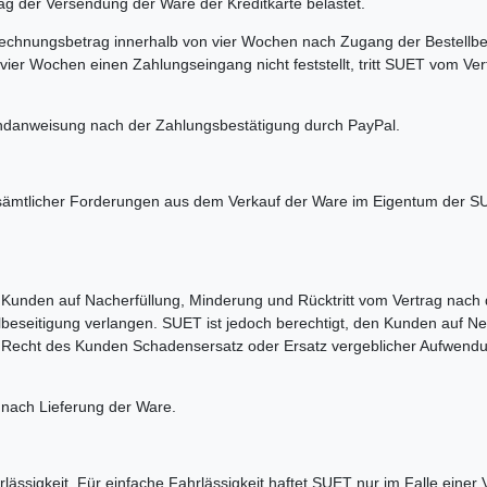
 Tag der Versendung der Ware der Kreditkarte belastet.
Rechnungsbetrag innerhalb von vier Wochen nach Zugang der Bestellb
er Wochen einen Zahlungseingang nicht feststellt, tritt SUET vom Vert
sandanweisung nach der Zahlungsbestätigung durch PayPal.
ung sämtlicher Forderungen aus dem Verkauf der Ware im Eigentum der S
s Kunden auf Nacherfüllung, Minderung und Rücktritt vom Vertrag nach
eseitigung verlangen. SUET ist jedoch berechtigt, den Kunden auf Ne
echt des Kunden Schadensersatz oder Ersatz vergeblicher Aufwendung
 nach Lieferung der Ware.
lässigkeit. Für einfache Fahrlässigkeit haftet SUET nur im Falle eine