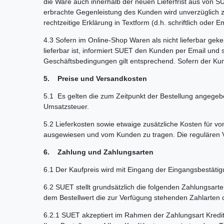
die Ware auch innerhalb der neuen Lieferfrist aus von S
erbrachte Gegenleistung des Kunden wird unverzüglich z
rechtzeitige Erklärung in Textform (d.h. schriftlich ode
4.3 Sofern im Online-Shop Waren als nicht lieferbar gek
lieferbar ist, informiert SUET den Kunden per Email und 
Geschäftsbedingungen gilt entsprechend. Sofern der Kun
5. Preise und Versandkosten
5.1 Es gelten die zum Zeitpunkt der Bestellung angegeben
Umsatzsteuer.
5.2 Lieferkosten sowie etwaige zusätzliche Kosten für 
ausgewiesen und vom Kunden zu tragen. Die regulären Ve
6. Zahlung und Zahlungsarten
6.1 Der Kaufpreis wird mit Eingang der Eingangsbestätig
6.2 SUET stellt grundsätzlich die folgenden Zahlungsart
dem Bestellwert die zur Verfügung stehenden Zahlarte
6.2.1 SUET akzeptiert im Rahmen der Zahlungsart Kredi