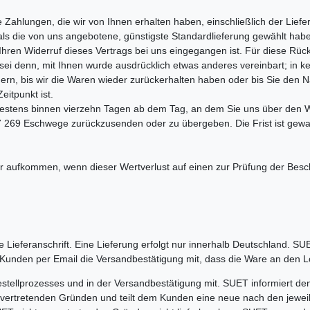
 Zahlungen, die wir von Ihnen erhalten haben, einschließlich der Liefe
als die von uns angebotene, günstigste Standardlieferung gewählt hab
Ihren Widerruf dieses Vertrags bei uns eingegangen ist. Für diese Rüc
 sei denn, mit Ihnen wurde ausdrücklich etwas anderes vereinbart; in
ern, bis wir die Waren wieder zurückerhalten haben oder bis Sie den 
eitpunkt ist.
testens binnen vierzehn Tagen ab dem Tag, an dem Sie uns über den W
 269 Eschwege zurückzusenden oder zu übergeben. Die Frist ist gewahr
r aufkommen, wenn dieser Wertverlust auf einen zur Prüfung der Besc
Lieferanschrift. Eine Lieferung erfolgt nur innerhalb Deutschland. S
m Kunden per Email die Versandbestätigung mit, dass die Ware an den L
estellprozesses und in der Versandbestätigung mit. SUET informiert de
 vertretenden Gründen und teilt dem Kunden eine neue nach den jeweil