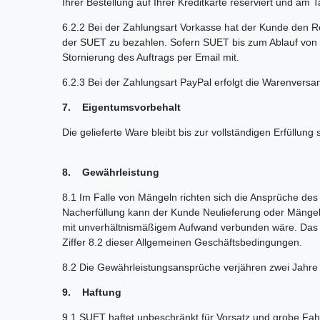
Ihrer Bestellung auf Ihrer Kreditkarte reserviert und am
6.2.2 Bei der Zahlungsart Vorkasse hat der Kunde den 
der SUET zu bezahlen. Sofern SUET bis zum Ablauf von vi
Stornierung des Auftrags per Email mit.
6.2.3 Bei der Zahlungsart PayPal erfolgt die Warenver
7. Eigentumsvorbehalt
Die gelieferte Ware bleibt bis zur vollständigen Erfüll
8. Gewährleistung
8.1 Im Falle von Mängeln richten sich die Ansprüche de
Nacherfüllung kann der Kunde Neulieferung oder Mängelb
mit unverhältnismäßigem Aufwand verbunden wäre. Das R
Ziffer 8.2 dieser Allgemeinen Geschäftsbedingungen.
8.2 Die Gewährleistungsansprüche verjähren zwei Jahre
9. Haftung
9.1 SUET haftet unbeschränkt für Vorsatz und grobe Fahr