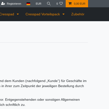
Registrieren
EUR
0
0,00 EUR
Cresspad
Cresspad Vorteilspack
Zubehör
und dem Kunden (nachfolgend „Kunde“) für Geschäfte im
n ihrer zum Zeitpunkt der jeweiligen Bestellung durch
or. Entgegenstehenden oder sonstigen Allgemeinen
h schriftlich zu.