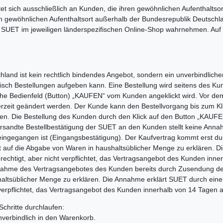
t sich ausschließlich an Kunden, die ihren gewöhnlichen Aufenthaltso
n gewöhnlichen Aufenthaltsort außerhalb der Bundesrepublik Deutschla
 SUET im jeweiligen länderspezifischen Online-Shop wahrnehmen. Auf 
nd ist kein rechtlich bindendes Angebot, sondern ein unverbindliche
isch Bestellungen aufgeben kann. Eine Bestellung wird seitens des K
che Bedienfeld (Button) „KAUFEN“ vom Kunden angeklickt wird. Vor de
zeit geändert werden. Der Kunde kann den Bestellvorgang bis zum Kli
en. Die Bestellung des Kunden durch den Klick auf den Button „KAUFE
ersandte Bestellbestätigung der SUET an den Kunden stellt keine Ann
T eingegangen ist (Eingangsbestätigung). Der Kaufvertrag kommt erst
 auf die Abgabe von Waren in haushaltsüblicher Menge zu erklären. D
rechtigt, aber nicht verpflichtet, das Vertragsangebot des Kunden in
nnahme des Vertragsangebotes des Kunden bereits durch Zusendung der
ltsüblicher Menge zu erklären. Die Annahme erklärt SUET durch eine
t verpflichtet, das Vertragsangebot des Kunden innerhalb von 14 Tage
Schritte durchlaufen:
unverbindlich in den Warenkorb.