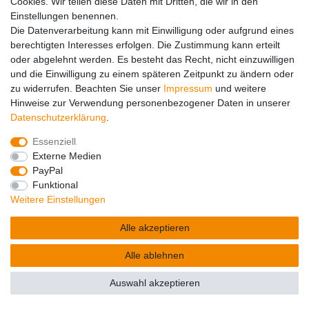
Cookies. Wir teilen diese Daten mit Dritten, die wir in den
Impressum
Daten­schutz­erklärung
AGB
Einstellungen benennen.
Die Datenverarbeitung kann mit Einwilligung oder aufgrund eines
berechtigten Interesses erfolgen. Die Zustimmung kann erteilt
Barrierefreiheitserklärung
Widerrufs­recht
oder abgelehnt werden. Es besteht das Recht, nicht einzuwilligen
und die Einwilligung zu einem späteren Zeitpunkt zu ändern oder
zu widerrufen. Beachten Sie unser
Impressum
und weitere
Kontakt
Vertrag widerrufen
Hinweise zur Verwendung personenbezogener Daten in unserer
Daten­schutz­erklärung
.
Essenziell
© Copyright 2026 | Alle Rechte vorbehalten.
Externe Medien
Alle Preise inklusive gesetzlicher Mehrwertsteuer und
PayPal
zuzüglich
Versandkosten
.
Funktional
Weitere Einstellungen
Alle akzeptieren
Alle ablehnen
Auswahl akzeptieren