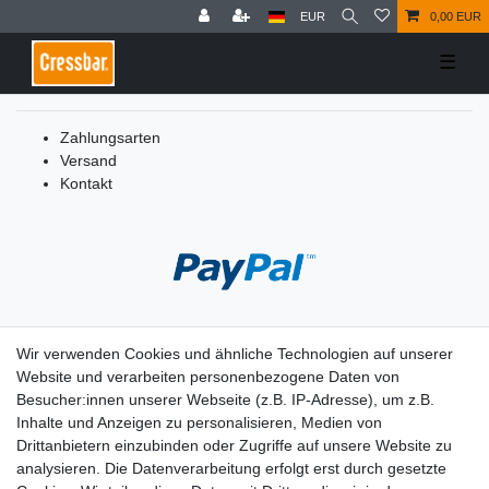
EUR
0,00 EUR
☰
Zahlungsarten
Versand
Kontakt
Wir verwenden Cookies und ähnliche Technologien auf unserer
Service
Website und verarbeiten personenbezogene Daten von
05651 – 927-5
Besucher:innen unserer Webseite (z.B. IP-Adresse), um z.B.
(Montag bis Donnerstag von 7:00-12:00 und
Inhalte und Anzeigen zu personalisieren, Medien von
von 13:00-16:00 Uhr)
Drittanbietern einzubinden oder Zugriffe auf unsere Website zu
analysieren. Die Datenverarbeitung erfolgt erst durch gesetzte